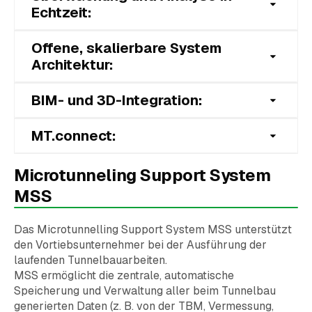
Echtzeit:
Offene, skalierbare System
• Visualisieren Sie den Baufortschritt in intuitiven
Architektur:
Dashboards.
• Erkennen Sie Leistungstrends frühzeitig und
BIM- und 3D-Integration:
• Integrieren Sie neue Datenquellen nahtlos.
ergreifen Sie Gegenmaßnahmen, bevor ein
Prozess eskaliert oder Schäden entstehen.
• Passen Sie Module an spezifische
MT.connect:
• Führen Sie Vortriebsdaten mit 3D-/BIM-
Projektanforderungen an.
Modellen zusammen, um einen ganzheitlichen
und intuitiven Projektüberblick zu erhalten.
Microtunneling Support System
• Robuste und zuverlässige elektronische
Tunnelhardware, die von beiden Unternehmen
MSS
• Speichern und verknüpfen Sie die gesamte
VMT und Jackcontrol verwendet wird.
Projektdokumentation (z. B. Stat. Berechnungen,
Das Microtunnelling Support System MSS unterstützt
Projekt-/Rohrpläne, QC/QA-Dokumente) als
• Geeignet für den Betrieb von Jackcontrol- als
den Vortiebsunternehmer bei der Ausführung der
BIM-Attribute zum einfachen Abrufen.
auch VMT-Software.
laufenden Tunnelbauarbeiten.
MSS ermöglicht die zentrale, automatische
• Problemlose Verbindung aller Komponenten.
Speicherung und Verwaltung aller beim Tunnelbau
generierten Daten (z. B. von der TBM, Vermessung,