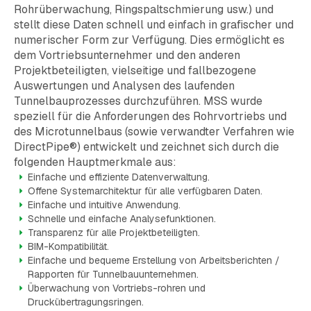
• Bringt LAN/WiFi-Internet in den Tunnel.
Rohrüberwachung, Ringspaltschmierung usw.) und
stellt diese Daten schnell und einfach in grafischer und
•
Eine ausführliche Beschreibung finden Sie
numerischer Form zur Verfügung. Dies ermöglicht es
hier.
dem Vortriebsunternehmer und den anderen
Projektbeteiligten, vielseitige und fallbezogene
Auswertungen und Analysen des laufenden
Tunnelbauprozesses durchzuführen. MSS wurde
speziell für die Anforderungen des Rohrvortriebs und
des Microtunnelbaus (sowie verwandter Verfahren wie
DirectPipe®) entwickelt und zeichnet sich durch die
folgenden Hauptmerkmale aus:
Einfache und effiziente Datenverwaltung.
Offene Systemarchitektur für alle verfügbaren Daten.
Einfache und intuitive Anwendung.
Schnelle und einfache Analysefunktionen.
Transparenz für alle Projektbeteiligten.
BIM-Kompatibilität.
Einfache und bequeme Erstellung von Arbeitsberichten /
Rapporten für Tunnelbauunternehmen.
Überwachung von Vortriebs-rohren und
Druckübertragungsringen.